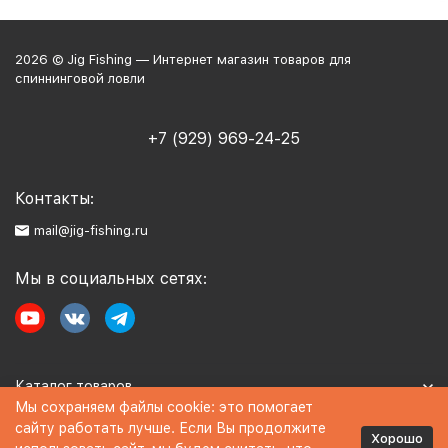
2026 © Jig Fishing — Интернет магазин товаров для
спиннинговой ловли
+7 (929) 969-24-25
Контакты:
mail@jig-fishing.ru
Мы в социальных сетях:
Каталог товаров
Мы сохраняем файлы cookie: это помогает
сайту работать лучше. Если Вы продолжите
Информация
Хорошо