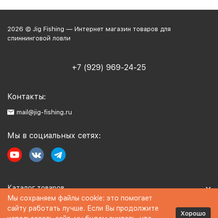
2026 © Jig Fishing — Интернет магазин товаров для
спиннинговой ловли
+7 (929) 969-24-25
Контакты:
mail@jig-fishing.ru
Мы в социальных сетях:
Каталог товаров
Мы сохраняем файлы cookie: это помогает
сайту работать лучше. Если Вы продолжите
Информация
Хорошо