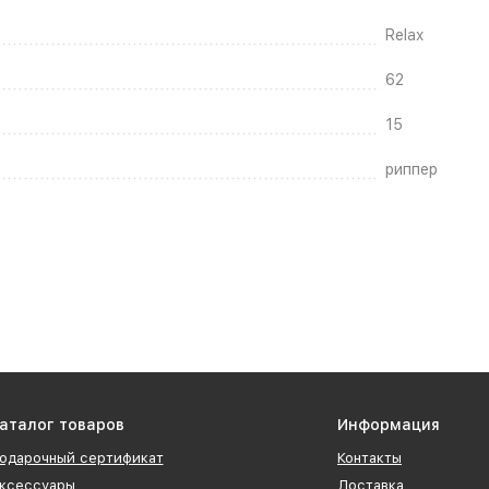
Relax
62
15
риппер
аталог товаров
Информация
одарочный сертификат
Контакты
ксессуары
Доставка