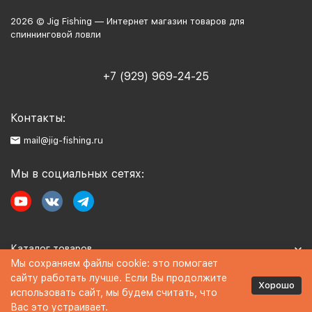
2026 © Jig Fishing — Интернет магазин товаров для
спиннинговой ловли
+7 (929) 969-24-25
Контакты:
mail@jig-fishing.ru
Мы в социальных сетях:
Каталог товаров
Мы сохраняем файлы cookie: это помогает
сайту работать лучше. Если Вы продолжите
Информация
Хорошо
использовать сайт, мы будем считать, что
Вас это устраивает.