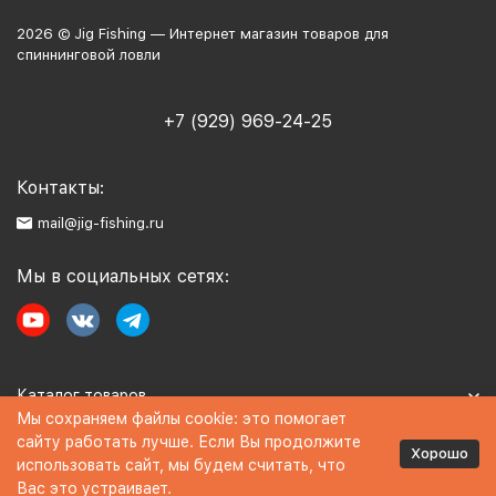
2026 © Jig Fishing — Интернет магазин товаров для
спиннинговой ловли
+7 (929) 969-24-25
Контакты:
mail@jig-fishing.ru
Мы в социальных сетях:
Каталог товаров
Мы сохраняем файлы cookie: это помогает
сайту работать лучше. Если Вы продолжите
Информация
Хорошо
использовать сайт, мы будем считать, что
Вас это устраивает.