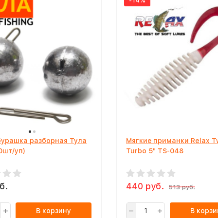
-14%
бурашка разборная Тула
Мягкие приманки Relax T
10шт/уп)
Turbo 5" TS-048
б.
440 руб.
513 руб.
В корзину
В корзи