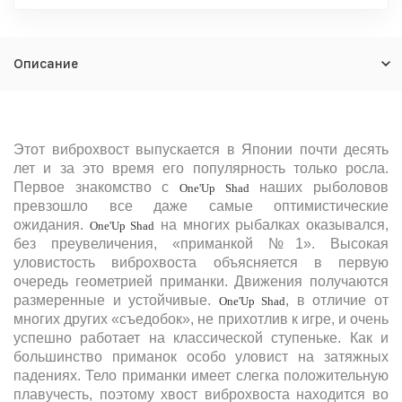
Описание
Этот виброхвост выпускается в Японии почти десять
лет и за это время его популярность только росла.
Первое знакомство с
наших рыболовов
One'Up Shad
превзошло все даже самые оптимистические
ожидания.
на многих рыбалках оказывался,
One'Up Shad
без преувеличения, «приманкой №1». Высокая
уловистость виброхвоста объясняется в первую
очередь геометрией приманки. Движения получаются
размеренные и устойчивые.
, в отличие от
One'Up Shad
многих других «съедобок», не прихотлив к игре, и очень
успешно работает на классической ступеньке. Как и
большинство приманок особо уловист на затяжных
падениях. Тело приманки имеет слегка положительную
плавучесть, поэтому хвост виброхвоста находится во