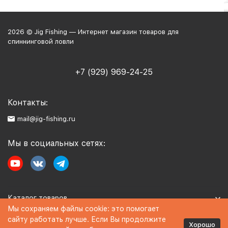
2026 © Jig Fishing — Интернет магазин товаров для
спиннинговой ловли
+7 (929) 969-24-25
Контакты:
mail@jig-fishing.ru
Мы в социальных сетях:
Каталог товаров
Мы сохраняем файлы cookie: это помогает
сайту работать лучше. Если Вы продолжите
Информация
Хорошо