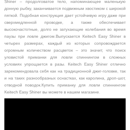
Shiner – продолговатое тело, напоминающее маленькую
донную рыбку, заканчивается подвижным хвостиком с широкой
пяткой. Подобная конструкция дает устойчивую игру даже при
сверхмедленной проводке, а также обеспечивает
высокочастотные, долго не затухающие колебания во время
паузы при ловле джигом.Выпускается Keitech Easy Shiner в
четырех размерах, каждый из которых сопровождается
огромным количеством расцветок – это значит, что поиск
уловистой приманки для ловли спиннингом в сложных
условиях упрощается в разы. Keitech Easy Shiner отлично
зарекомендовала себя как на традиционной джиг-головке, так
и на таких разнообразных оснастках, как каролина, дроп-шот,
отводной поводок.Купить приманку для ловли спиннингом
Keitech Easy Shiner вы можете в нашем магазине.