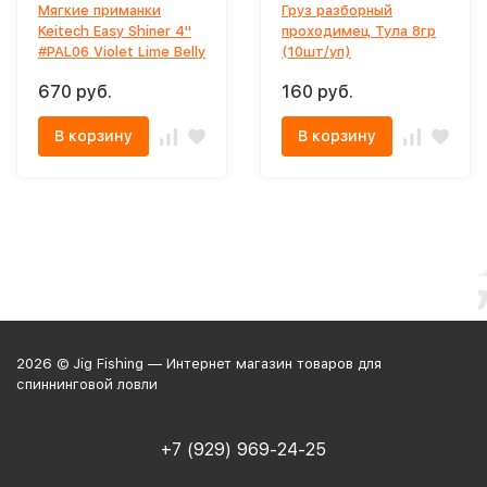
Мягкие приманки
Груз разборный
Keitech Easy Shiner 4"
проходимец Тула 8гр
#PAL06 Violet Lime Belly
(10шт/уп)
670 руб.
160 руб.
В корзину
В корзину
2026 © Jig Fishing — Интернет магазин товаров для
спиннинговой ловли
+7 (929) 969-24-25