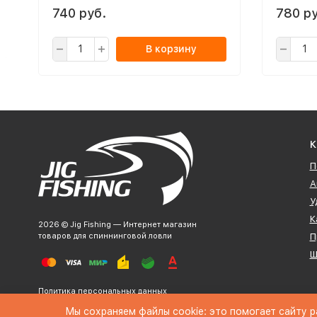
740 руб.
780 ру
В корзину
К
П
А
У
К
2026 © Jig Fishing — Интернет магазин
товаров для спиннинговой ловли
П
Ш
Политика персональных данных
Мы сохраняем файлы cookie: это помогает сайту р