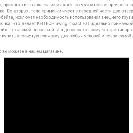
ых, приманка изготовлена из мягкого, но удивительно прочного
. Во-вторых, тело приманки имеет в передней части два отвер
-бейта, исключая необходимость использования внешнего грузил
чка, что делает KEITECH Swing Impact Fat идеально приманко
й», техасской оснасткой. И в довесок ко всему четыре типора
 купить уловистую приманку для любых условий и ловли самой 
t вы можете в нашем магазине.