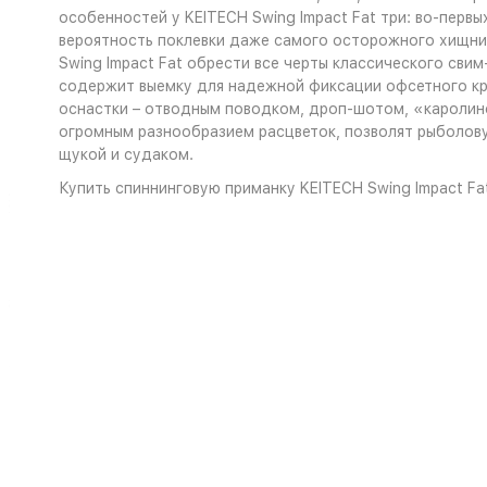
особенностей у KEITECH Swing Impact Fat три: во-перв
вероятность поклевки даже самого осторожного хищника
Swing Impact Fat обрести все черты классического свим
содержит выемку для надежной фиксации офсетного крю
оснастки – отводным поводком, дроп-шотом, «каролино
огромным разнообразием расцветок, позволят рыболову
щукой и судаком.
Купить спиннинговую приманку KEITECH Swing Impact Fa