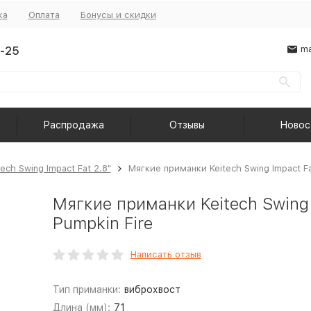
ка
Оплата
Бонусы и скидки
-25
ma
Распродажа
Отзывы
Новос
tech Swing Impact Fat 2.8"
Мягкие приманки Keitech Swing Impact Fa
Мягкие приманки Keitech Swing 
Pumpkin Fire
Написать отзыв
Тип приманки:
виброхвост
Длина (мм):
71