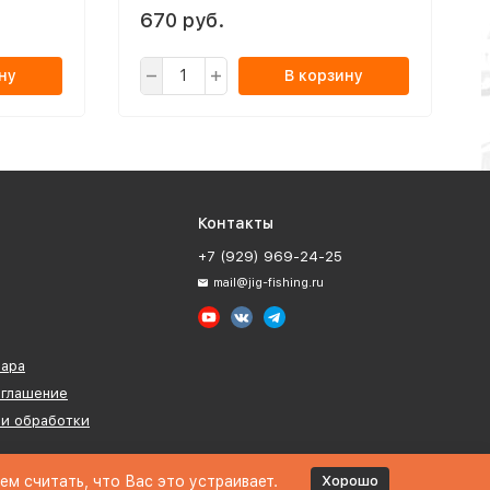
670 руб.
ну
В корзину
Контакты
+7 (929) 969-24-25
mail@jig-fishing.ru
вара
оглашение
ии обработки
м считать, что Вас это устраивает.
Хорошо