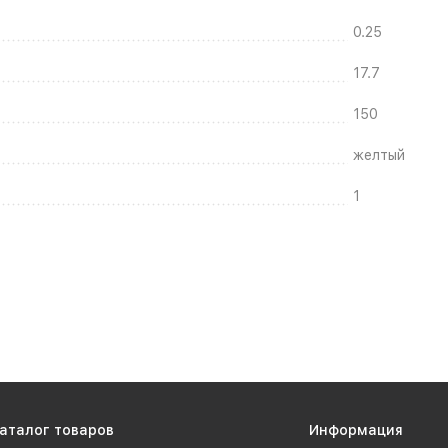
0.25
17.7
150
желтый
1
аталог товаров
Информация