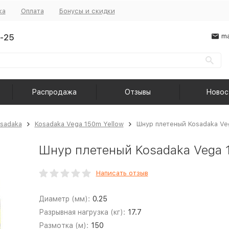
ка
Оплата
Бонусы и скидки
-25
ma
Распродажа
Отзывы
Новос
sadaka
Kosadaka Vega 150m Yellow
Шнур плетеный Kosadaka Ve
Шнур плетеный Kosadaka Vega 1
Написать отзыв
Диаметр (мм):
0.25
Разрывная нагрузка (кг):
17.7
Размотка (м):
150