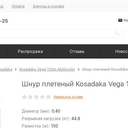
ка
Оплата
Бонусы и скидки
-25
ma
Распродажа
Отзывы
Новос
sadaka
Kosadaka Vega 130m Multicolor
Шнур плетеный Kosadaka
Шнур плетеный Kosadaka Vega 1
Написать отзыв
Диаметр (мм):
0.40
Разрывная нагрузка (кг):
44.8
Размотка (м):
150