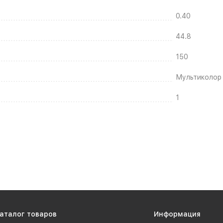
0.40
44.8
150
Мультиколор
1
аталог товаров
Информация