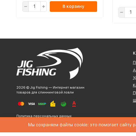
В корзину
К
П
А
У
К
2026 © Jig Fishing — Интернет магазин
товаров для спиннинговой ловли
П
Ш
Политика персональных данных
Мы сохраняем файлы cookie: это помогает сайту р