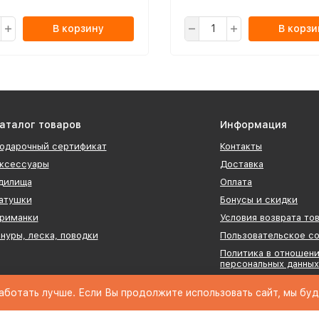
В корзину
В корзи
аталог товаров
Информация
одарочный сертификат
Контакты
ксессуары
Доставка
дилища
Оплата
атушки
Бонусы и скидки
риманки
Условия возврата то
нуры, леска, поводки
Пользовательское с
Политика в отношен
персональных данных
Оферта
аботать лучше. Если Вы продолжите использовать сайт, мы буде