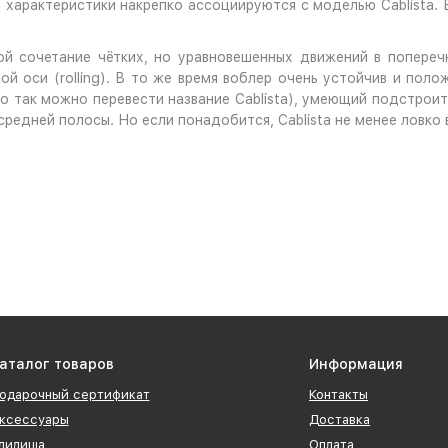
и характеристики накрепко ассоциируются с моделью Cablista.
ой сочетание чётких, но уравновешенных движений в попереч
й оси (rolling). В то же время воблер очень устойчив и поло
но так можно перевести название Cablista), умеющий подстроит
средней полосы. Но если понадобится, Cablista не менее ловко 
аталог товаров
Информация
одарочный сертификат
Контакты
ксессуары
Доставка
дилища
Оплата