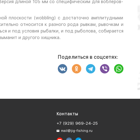
 Версия длиной 105 мм со специфическим для воблеров-
ной плоскости (wobbling) с достаточно амплитудными
жительно относится к разного рода рывкам, рывочкам и
ься и под условия рыбалки, и под рыболова, собирается
выманит и другого хищника.
Поделиться в соцсетях:
Контакты
+7 (929) 969-24-25
mail@jig-fishing.ru