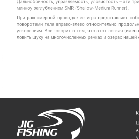
Дальнобойность, управляемость, уловистость – эти тр
минноу заглублением SMR (Shallow-Medium Runner).
При равномерной проводке ее игра представляет соб
поворотами тела вправо-влево относительно продольно
ускорениям. Все говорит о том, что этот ловкач (имен
ловить щуку на многочисленных речках и озерах нашей 
К
П
А
У