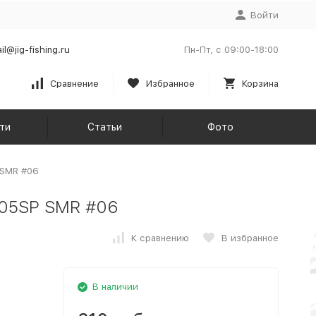
Войти
il@jig-fishing.ru
Пн-Пт, с 09:00-18:00
Сравнение
Избранное
Корзина
ти
Статьи
Фото
 SMR #06
 105SP SMR #06
К сравнению
В избранное
В наличии