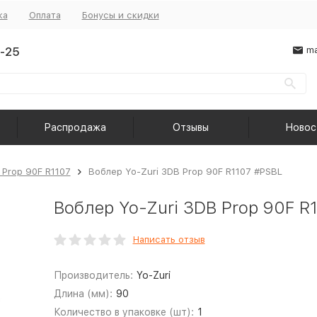
ка
Оплата
Бонусы и скидки
-25
ma
Распродажа
Отзывы
Новос
 Prop 90F R1107
Воблер Yo-Zuri 3DB Prop 90F R1107 #PSBL
Воблер Yo-Zuri 3DB Prop 90F R
Написать отзыв
Производитель:
Yo-Zuri
Длина (мм):
90
Количество в упаковке (шт):
1