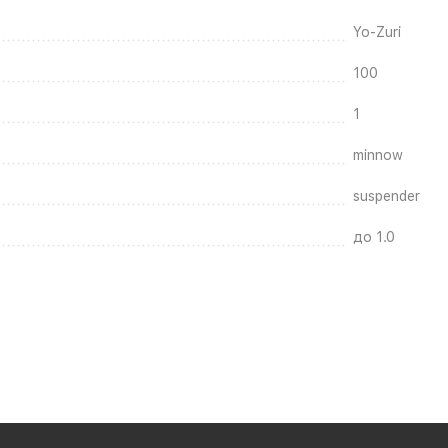
Yo-Zuri
100
1
minnow
suspender
до 1.0