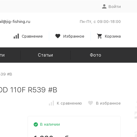
Войти
il@jig-fishing.ru
Пн-Пт, с 09:00-18:00
Сравнение
Избранное
Корзина
ти
Статьи
Фото
539 #B
 DD 110F R539 #B
К сравнению
В избранное
В наличии