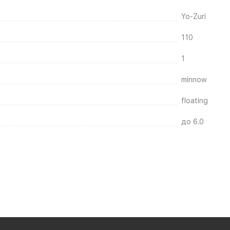
Yo-Zuri
110
1
minnow
floating
до 6.0