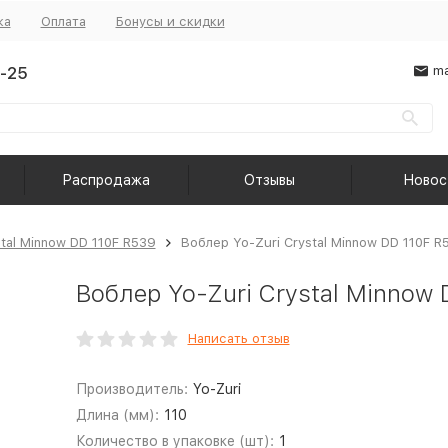
ка
Оплата
Бонусы и скидки
-25
ma
Распродажа
Отзывы
Новос
stal Minnow DD 110F R539
Воблер Yo-Zuri Crystal Minnow DD 110F R
Воблер Yo-Zuri Crystal Minnow
Написать отзыв
Производитель:
Yo-Zuri
Длина (мм):
110
Количество в упаковке (шт):
1