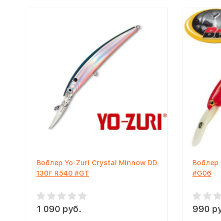
Воблер Yo-Zuri Crystal Minnow DD
Воблер 
130F R540 #GT
#G06
1 090 руб.
990 р