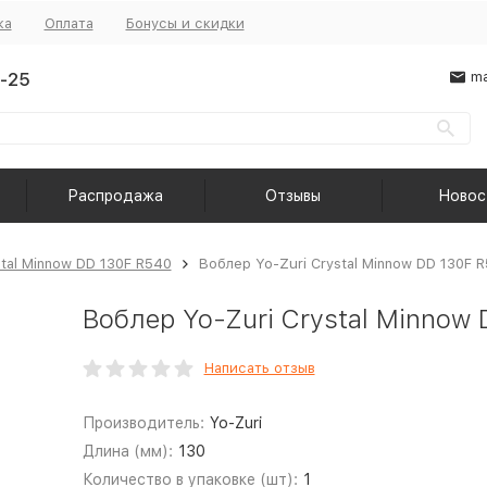
ка
Оплата
Бонусы и скидки
-25
ma
Распродажа
Отзывы
Новос
stal Minnow DD 130F R540
Воблер Yo-Zuri Crystal Minnow DD 130F 
Воблер Yo-Zuri Crystal Minnow
Написать отзыв
Производитель:
Yo-Zuri
Длина (мм):
130
Количество в упаковке (шт):
1