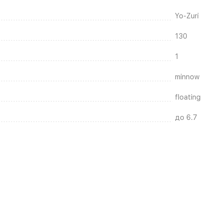
Yo-Zuri
130
1
minnow
floating
до 6.7