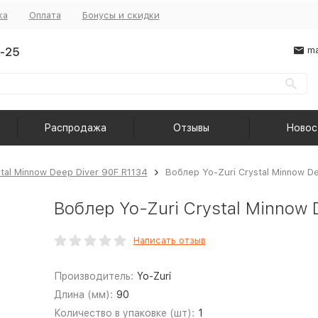
ка
Оплата
Бонусы и скидки
-25
ma
Распродажа
Отзывы
Новос
stal Minnow Deep Diver 90F R1134
Воблер Yo-Zuri Crystal Minnow D
Воблер Yo-Zuri Crystal Minnow 
Написать отзыв
Производитель:
Yo-Zuri
Длина (мм):
90
Количество в упаковке (шт):
1