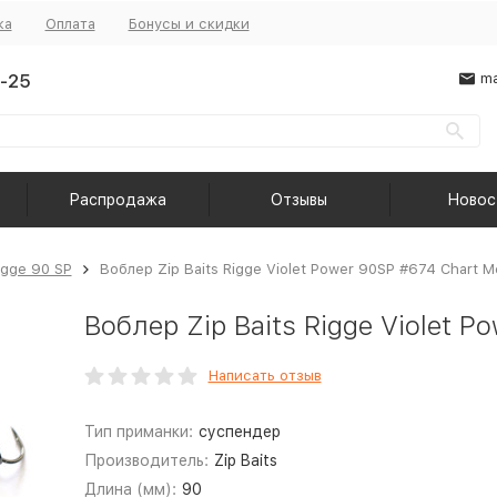
ка
Оплата
Бонусы и скидки
-25
ma
Распродажа
Отзывы
Новос
Rigge 90 SP
Воблер Zip Baits Rigge Violet Power 90SP #674 Chart M
Воблер Zip Baits Rigge Violet P
Написать отзыв
Тип приманки:
суспендер
Производитель:
Zip Baits
Длина (мм):
90