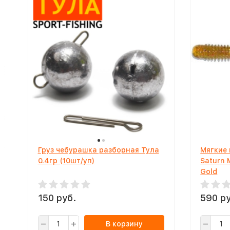
Груз чебурашка разборная Тула
Мягкие 
0.4гр (10шт/уп)
Saturn 
Gold
150 руб.
590 ру
В корзину