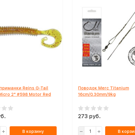
приманки Reins G-Tail
Поводок Merc Titanium
Micro 2" #598 Motor Red
16cm/0.30mm/9kg
б.
273 руб.
В корзину
В корзи