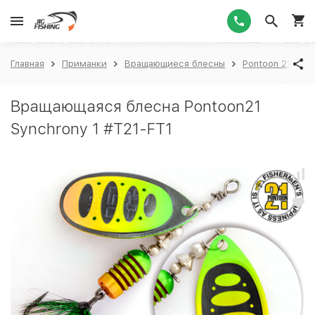
1
Главная
Приманки
Вращающиеся блесны
Pontoon 21
P
Вращающаяся блесна Pontoon21
Synchrony 1 #T21-FT1