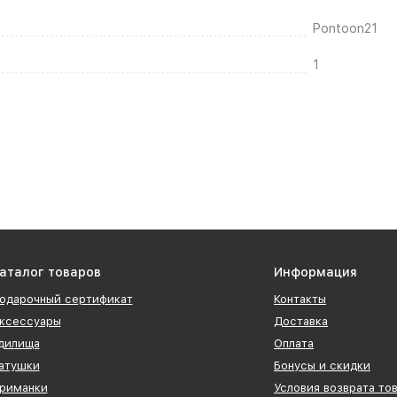
Pontoon21
1
аталог товаров
Информация
одарочный сертификат
Контакты
ксессуары
Доставка
дилища
Оплата
атушки
Бонусы и скидки
риманки
Условия возврата то