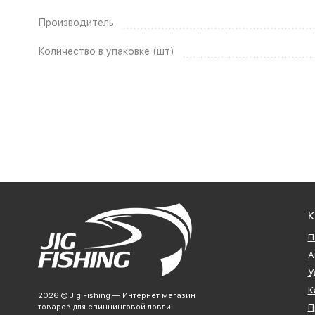
Производитель
Количество в упаковке (шт)
К
П
А
У
К
2026 © Jig Fishing — Интернет магазин
товаров для спиннинговой ловли
П