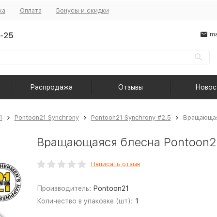
ка
Оплата
Бонусы и скидки
-25
ma
Распродажа
Отзывы
Новос
1
Pontoon21 Synchrony
Pontoon21 Synchrony #2.5
Вращающая
Вращающаяся блесна Pontoon21
Написать отзыв
Производитель:
Pontoon21
Количество в упаковке (шт):
1