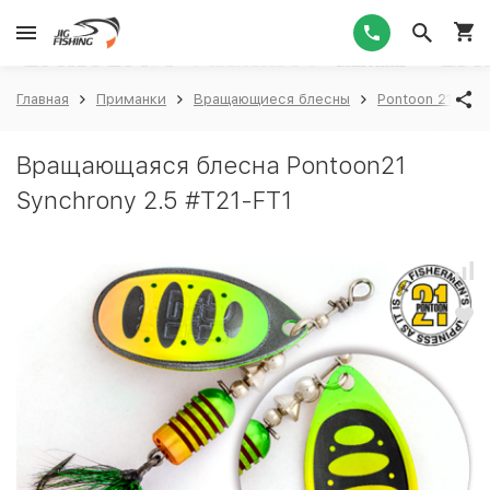
1
Главная
Приманки
Вращающиеся блесны
Pontoon 21
P
Вращающаяся блесна Pontoon21
Synchrony 2.5 #T21-FT1