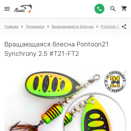
1
Главная
Приманки
Вращающиеся блесны
Pontoon 21
P
Вращающаяся блесна Pontoon21
Synchrony 2.5 #T21-FT2