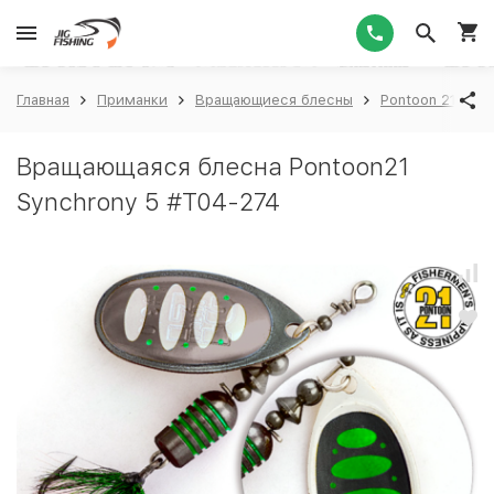
1
Главная
Приманки
Вращающиеся блесны
Pontoon 21
P
Вращающаяся блесна Pontoon21
Synchrony 5 #T04-274