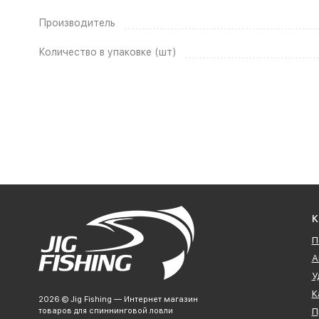
Производитель
Количество в упаковке (шт)
К
П
А
У
К
2026 © Jig Fishing — Интернет магазин
товаров для спиннинговой ловли
П