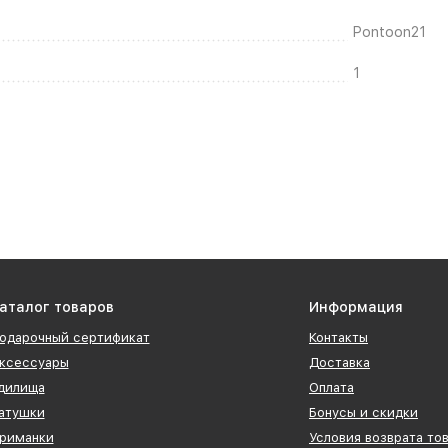
Pontoon21
1
аталог товаров
Информация
одарочный сертификат
Контакты
ксессуары
Доставка
дилища
Оплата
атушки
Бонусы и скидки
риманки
Условия возврата то