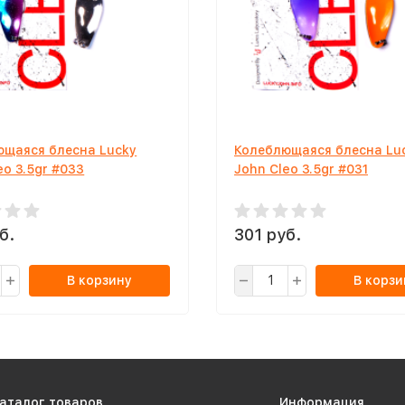
ющаяся блесна Lucky
Колеблющаяся блесна Lu
eo 3.5gr #033
John Cleo 3.5gr #031
б.
301 руб.
В корзину
В корзи
аталог товаров
Информация