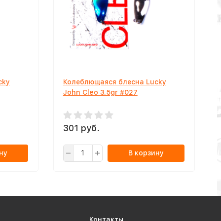
cky
Колеблющаяся блесна Lucky
John Cleo 3.5gr #027
301 руб.
ну
В корзину
Контакты