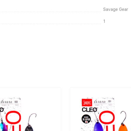
Savage Gear
1