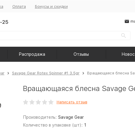
ка
Оплата
Бонусы и скидки
-25
ma
Распродажа
Отзывы
Новос
ear
Savage Gear Rotex Spinner #1 3.5gr
Вращающаяся блесна Sava
Вращающаяся блесна Savage Gea
Написать отзыв
Производитель:
Savage Gear
Количество в упаковке (шт):
1