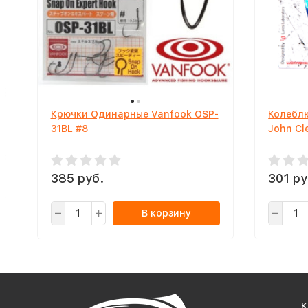
Крючки Одинарные Vanfook OSP-
Колебл
31BL #8
John Cl
385 руб.
301 ру
В корзину
К