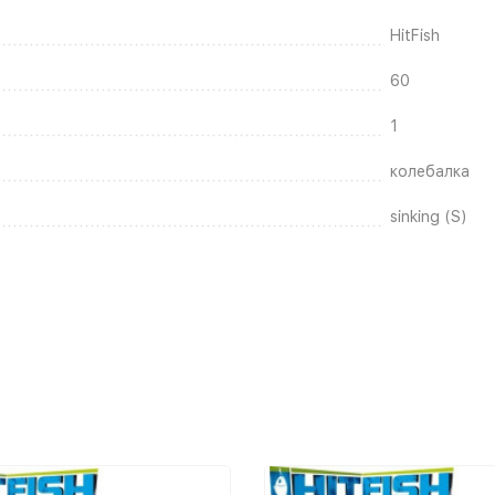
HitFish
60
1
колебалка
sinking (S)