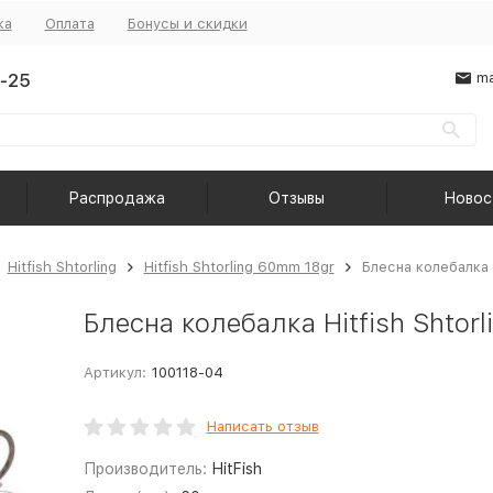
ка
Оплата
Бонусы и скидки
-25
ma
Распродажа
Отзывы
Новос
Hitfish Shtorling
Hitfish Shtorling 60mm 18gr
Блесна колебалка 
Блесна колебалка Hitfish Shtor
Артикул:
100118-04
Написать отзыв
Производитель:
HitFish