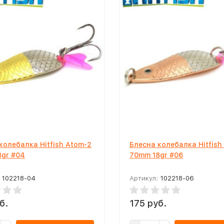
колебалка Hitfish Atom-2
Блесна колебалка Hitfish
8gr #04
70mm 18gr #06
102218-04
Артикул:
102218-06
б.
175 руб.