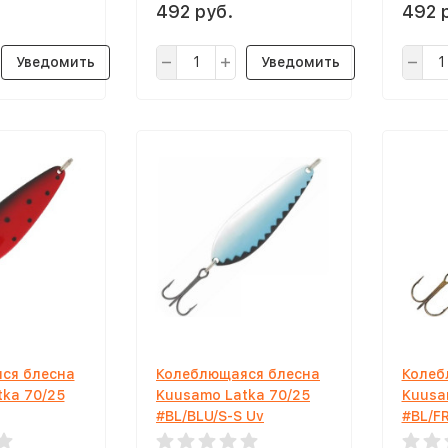
492 руб.
492 
Уведомить
Уведомить
ся блесна
Колеблющаяся блесна
Колеб
ka 70/25
Kuusamo Latka 70/25
Kuusa
#BL/BLU/S-S Uv
#BL/F