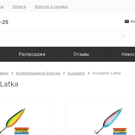
ка
Оплата
Бонусы и скидки
-25
ma
Распродажа
Отзывы
Новос
анки
Колеблющиеся блесны
Kuusamo
Kuusamo Latka
Latka