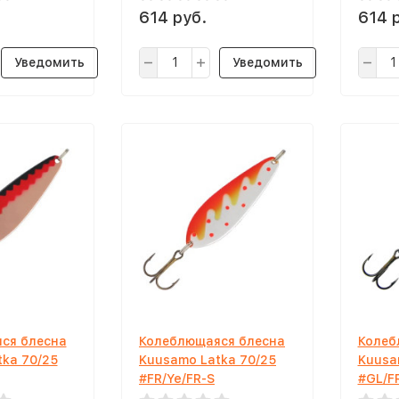
614 руб.
614 
Уведомить
Уведомить
ся блесна
Колеблющаяся блесна
Колеб
ka 70/25
Kuusamo Latka 70/25
Kuusa
#FR/Ye/FR-S
#GL/F