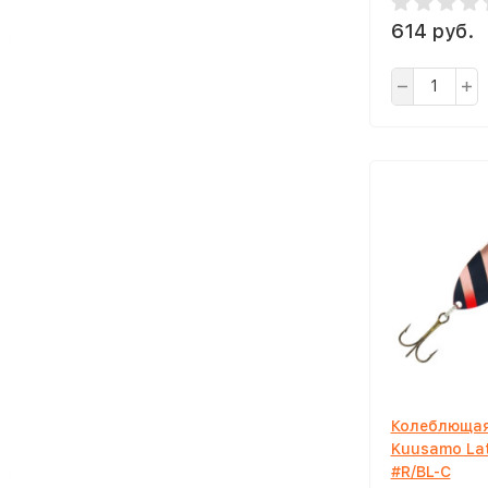
614 руб.
Колеблющая
Kuusamo Lat
#R/BL-C