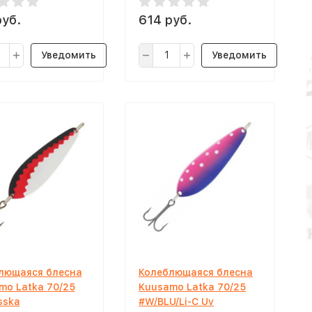
руб.
614 руб.
Уведомить
Уведомить
лющаяся блесна
Колеблющаяся блесна
mo Latka 70/25
Kuusamo Latka 70/25
sska
#W/BLU/Li-C Uv