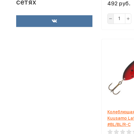
сетях
492 руб.
Колеблющая
Kuusamo Lat
#BL/BL/R-C