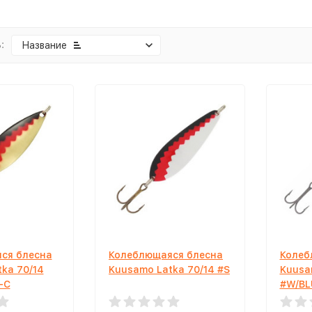
:
Название
ся блесна
Колеблющаяся блесна
Колеб
ka 70/14
Kuusamo Latka 70/14 #S
Kuusa
-C
#W/BLU