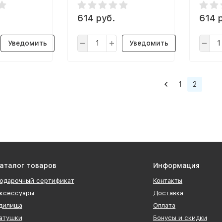
614 руб.
614 
Уведомить
Уведомить
1
2
аталог товаров
Информация
одарочный сертификат
Контакты
ксессуары
Доставка
дилища
Оплата
атушки
Бонусы и скидки