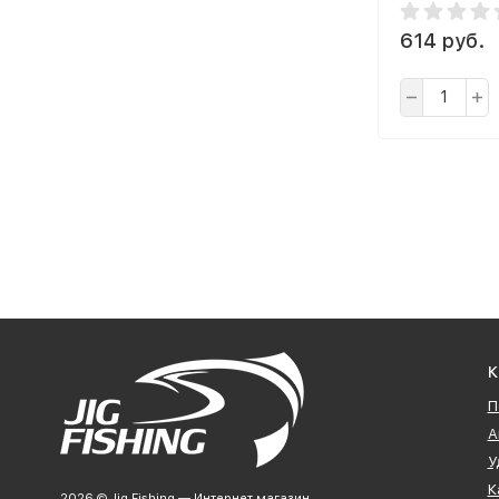
614 руб.
К
П
А
У
К
2026 © Jig Fishing — Интернет магазин