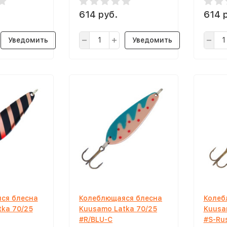
614 руб.
614 
Уведомить
Уведомить
ся блесна
Колеблющаяся блесна
Колеб
ka 70/25
Kuusamo Latka 70/25
Kuusa
#R/BLU-C
#S-Ru