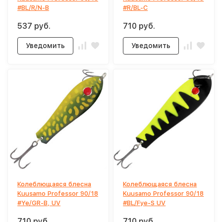
#BL/R/N-B
#R/BL-C
537 руб.
710 руб.
Уведомить
Уведомить
Колеблющаяся блесна
Колеблющаяся блесна
Kuusamo Professor 90/18
Kuusamo Professor 90/18
#Ye/GR-B, UV
#BL/Fye-S UV
710 руб.
710 руб.