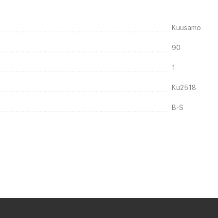
Kuusamo
90
1
Ku2518
B-S