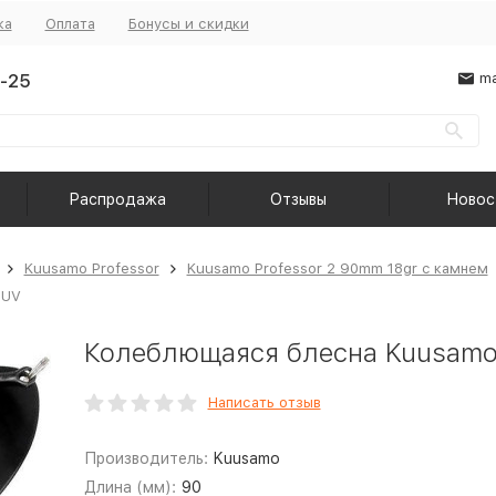
ка
Оплата
Бонусы и скидки
-25
ma
Распродажа
Отзывы
Новос
Kuusamo Professor
Kuusamo Professor 2 90mm 18gr c камнем
 UV
Колеблющаяся блесна Kuusamo 
Написать отзыв
Производитель:
Kuusamo
Длина (мм):
90