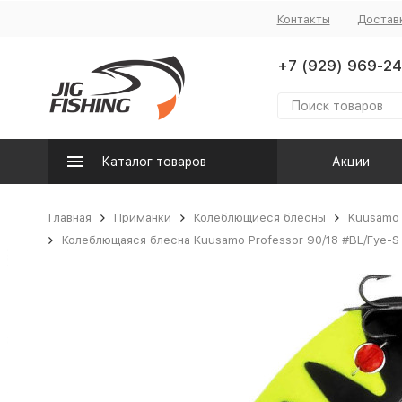
Контакты
Достав
+7 (929) 969-24
Каталог товаров
Акции
Главная
Приманки
Колеблющиеся блесны
Kuusamo
Колеблющаяся блесна Kuusamo Professor 90/18 #BL/Fye-S