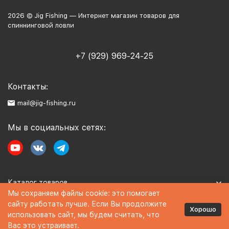
2026 © Jig Fishing — Интернет магазин товаров для
спиннинговой ловли
+7 (929) 969-24-25
Контакты:
mail@jig-fishing.ru
Мы в социальных сетях:
Каталог товаров
Мы сохраняем файлы cookie: это помогает
сайту работать лучше. Если Вы продолжите
Информация
Хорошо
использовать сайт, мы будем считать, что
Вас это устраивает.