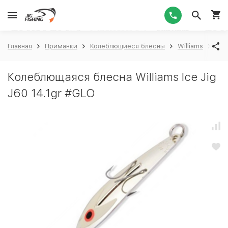
1
Главная
Приманки
Колеблющиеся блесны
Williams
Will
Колеблющаяся блесна Williams Ice Jig
J60 14.1gr #GLO