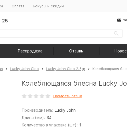
ка
Оплата
Бонусы и скидки
-25
ma
Распродажа
Отзывы
Новос
hn
Lucky John Cleo
Lucky John Cleo 2.5gr
Колеблющаяся блес
Колеблющаяся блесна Lucky Joh
Написать отзыв
Производитель:
Lucky John
Длина (мм):
34
Количество в упаковке (шт):
1