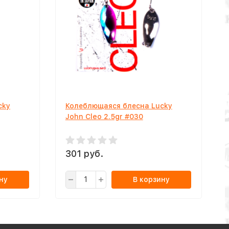
cky
Колеблющаяся блесна Lucky
John Cleo 2.5gr #030
301 руб.
ну
В корзину