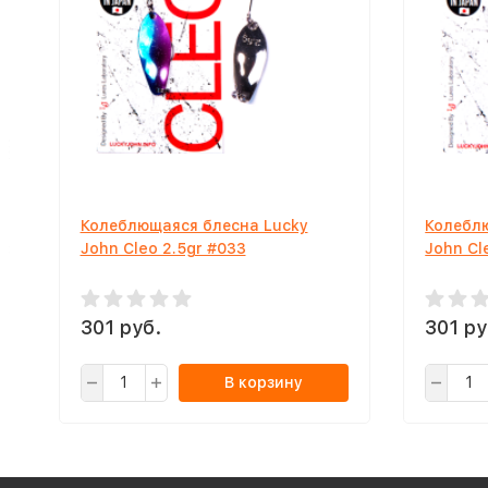
Колеблющаяся блесна Lucky
Колебл
John Cleo 2.5gr #033
John Cl
301 руб.
301 ру
В корзину