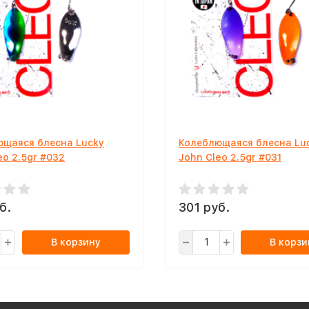
ющаяся блесна Lucky
Колеблющаяся блесна Lu
eo 2.5gr #032
John Cleo 2.5gr #031
б.
301 руб.
В корзину
В корзи